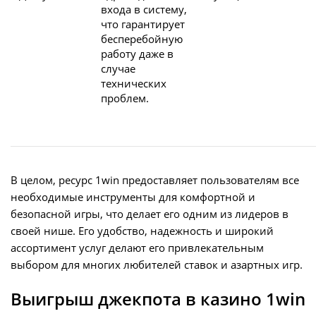
входа в систему,
что гарантирует
бесперебойную
работу даже в
случае
технических
проблем.
В целом, ресурс 1win предоставляет пользователям все
необходимые инструменты для комфортной и
безопасной игры, что делает его одним из лидеров в
своей нише. Его удобство, надежность и широкий
ассортимент услуг делают его привлекательным
выбором для многих любителей ставок и азартных игр.
Выигрыш джекпота в казино 1win