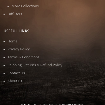
More Collections
Diffusers
USEFUL LINKS
Home
Privacy Policy
Terms & Conditions
Shipping, Returns & Refund Policy
Contact Us
About us