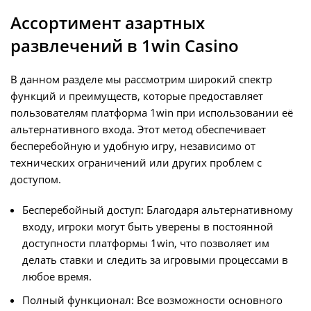
Ассортимент азартных
развлечений в 1win Casino
В данном разделе мы рассмотрим широкий спектр
функций и преимуществ, которые предоставляет
пользователям платформа 1win при использовании её
альтернативного входа. Этот метод обеспечивает
бесперебойную и удобную игру, независимо от
технических ограничений или других проблем с
доступом.
Бесперебойный доступ: Благодаря альтернативному
входу, игроки могут быть уверены в постоянной
доступности платформы 1win, что позволяет им
делать ставки и следить за игровыми процессами в
любое время.
Полный функционал: Все возможности основного