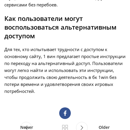
сервисами без перебоев.
Как пользователи могут
воспользоваться альтернативным
доступом
Для тех, кто испытывает трудности с доступом к
основному сайту, 1 вин предлагает простые инструкции
по переходу на альтернативный доступ. Пользователи
могут легко найти и использовать эти инструкции,
чтобы продолжить свою деятельность в бк 1win без
потери времени и удовлетворения своих игровых
потребностей.
Newer
Older