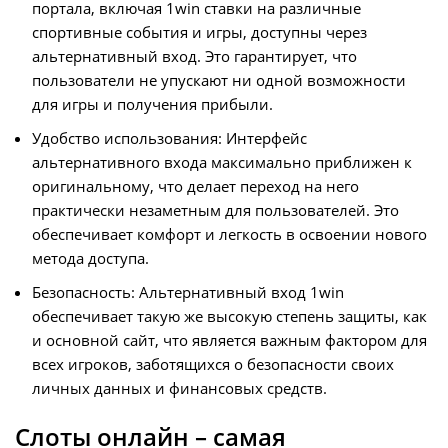
портала, включая 1win ставки на различные
спортивные события и игры, доступны через
альтернативный вход. Это гарантирует, что
пользователи не упускают ни одной возможности
для игры и получения прибыли.
Удобство использования: Интерфейс
альтернативного входа максимально приближен к
оригинальному, что делает переход на него
практически незаметным для пользователей. Это
обеспечивает комфорт и легкость в освоении нового
метода доступа.
Безопасность: Альтернативный вход 1win
обеспечивает такую же высокую степень защиты, как
и основной сайт, что является важным фактором для
всех игроков, заботящихся о безопасности своих
личных данных и финансовых средств.
Слоты онлайн – самая