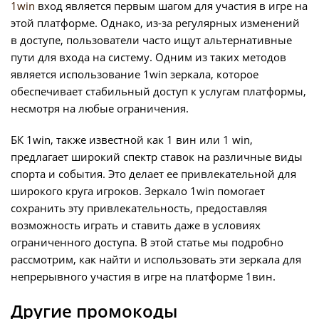
1win
вход является первым шагом для участия в игре на
этой платформе. Однако, из-за регулярных изменений
в доступе, пользователи часто ищут альтернативные
пути для входа на систему. Одним из таких методов
является использование 1win зеркала, которое
обеспечивает стабильный доступ к услугам платформы,
несмотря на любые ограничения.
БК 1win, также известной как 1 вин или 1 win,
предлагает широкий спектр ставок на различные виды
спорта и события. Это делает ее привлекательной для
широкого круга игроков. Зеркало 1win помогает
сохранить эту привлекательность, предоставляя
возможность играть и ставить даже в условиях
ограниченного доступа. В этой статье мы подробно
рассмотрим, как найти и использовать эти зеркала для
непрерывного участия в игре на платформе 1вин.
Другие промокоды