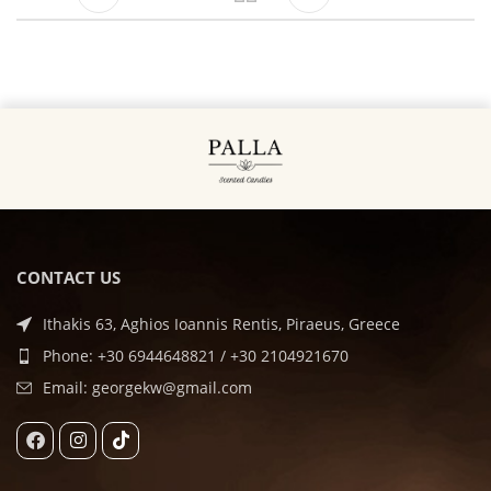
CONTACT US
Ithakis 63, Aghios Ioannis Rentis, Piraeus, Greece
Phone: +30 6944648821 / +30 2104921670
Email: georgekw@gmail.com