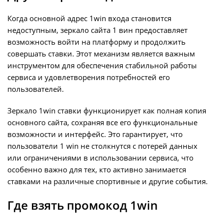
Когда основной адрес 1win входа становится
недоступным, зеркало сайта 1 вин предоставляет
возможность войти на платформу и продолжить
совершать ставки. Этот механизм является важным
инструментом для обеспечения стабильной работы
сервиса и удовлетворения потребностей его
пользователей.
Зеркало 1win ставки функционирует как полная копия
основного сайта, сохраняя все его функциональные
возможности и интерфейс. Это гарантирует, что
пользователи 1 win не столкнутся с потерей данных
или ограничениями в использовании сервиса, что
особенно важно для тех, кто активно занимается
ставками на различные спортивные и другие события.
Где взять промокод 1win