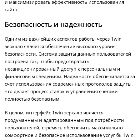
и максимизировать эффективность использования
сайта.
Безопасность и надежность
Одним из важнейших аспектов работы через 1win
зеркало является обеспечение высокого уровня
безопасности. Система защиты данных пользователей
построена так, чтобы предотвратить
несанкционированный доступ к персональным и
финансовым сведениям. Надежность обеспечивается за
счет использования современных протоколов защиты,
что делает процесс ставок и управления счетами
полностью безопасным.
В целом, интерфейс 1win зеркало является
продуманным и адаптированным под потребности
пользователей, стремясь обеспечить максимально
комфортное и безопасное использование услуг бк 1win.