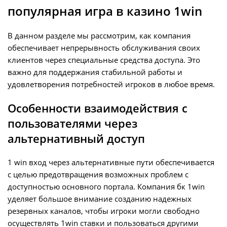
популярная игра в казино 1win
В данном разделе мы рассмотрим, как компания
обеспечивает непрерывность обслуживания своих
клиентов через специальные средства доступа. Это
важно для поддержания стабильной работы и
удовлетворения потребностей игроков в любое время.
Особенности взаимодействия с
пользователями через
альтернативный доступ
1 win вход через альтернативные пути обеспечивается
с целью предотвращения возможных проблем с
доступностью основного портала. Компания бк 1win
уделяет большое внимание созданию надежных
резервных каналов, чтобы игроки могли свободно
осуществлять 1win ставки и пользоваться другими