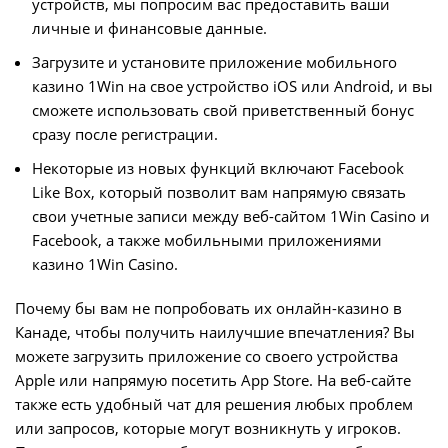
устройств, мы попросим вас предоставить ваши
личные и финансовые данные.
Загрузите и установите приложение мобильного
казино 1Win на свое устройство iOS или Android, и вы
сможете использовать свой приветственный бонус
сразу после регистрации.
Некоторые из новых функций включают Facebook
Like Box, который позволит вам напрямую связать
свои учетные записи между веб-сайтом 1Win Casino и
Facebook, а также мобильными приложениями
казино 1Win Casino.
Почему бы вам не попробовать их онлайн-казино в
Канаде, чтобы получить наилучшие впечатления? Вы
можете загрузить приложение со своего устройства
Apple или напрямую посетить App Store. На веб-сайте
также есть удобный чат для решения любых проблем
или запросов, которые могут возникнуть у игроков.