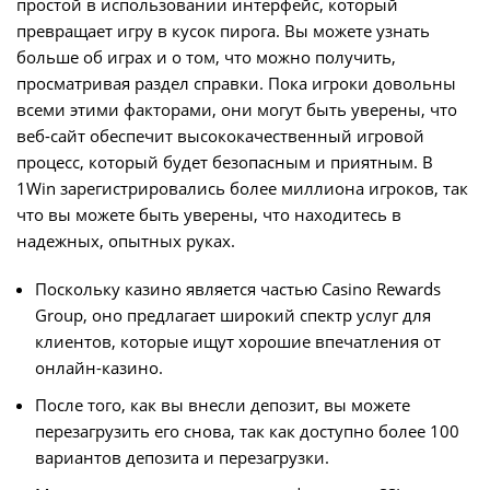
простой в использовании интерфейс, который
превращает игру в кусок пирога. Вы можете узнать
больше об играх и о том, что можно получить,
просматривая раздел справки. Пока игроки довольны
всеми этими факторами, они могут быть уверены, что
веб-сайт обеспечит высококачественный игровой
процесс, который будет безопасным и приятным. В
1Win зарегистрировались более миллиона игроков, так
что вы можете быть уверены, что находитесь в
надежных, опытных руках.
Поскольку казино является частью Casino Rewards
Group, оно предлагает широкий спектр услуг для
клиентов, которые ищут хорошие впечатления от
онлайн-казино.
После того, как вы внесли депозит, вы можете
перезагрузить его снова, так как доступно более 100
вариантов депозита и перезагрузки.