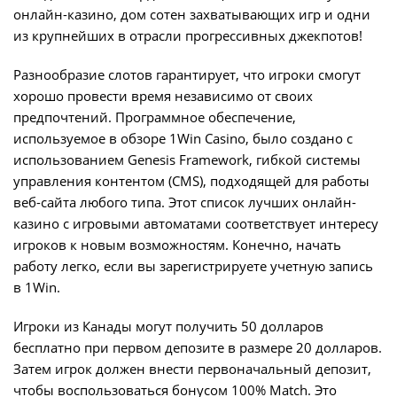
онлайн-казино, дом сотен захватывающих игр и одни
из крупнейших в отрасли прогрессивных джекпотов!
Разнообразие слотов гарантирует, что игроки смогут
хорошо провести время независимо от своих
предпочтений. Программное обеспечение,
используемое в обзоре 1Win Casino, было создано с
использованием Genesis Framework, гибкой системы
управления контентом (CMS), подходящей для работы
веб-сайта любого типа. Этот список лучших онлайн-
казино с игровыми автоматами соответствует интересу
игроков к новым возможностям. Конечно, начать
работу легко, если вы зарегистрируете учетную запись
в 1Win.
Игроки из Канады могут получить 50 долларов
бесплатно при первом депозите в размере 20 долларов.
Затем игрок должен внести первоначальный депозит,
чтобы воспользоваться бонусом 100% Match. Это