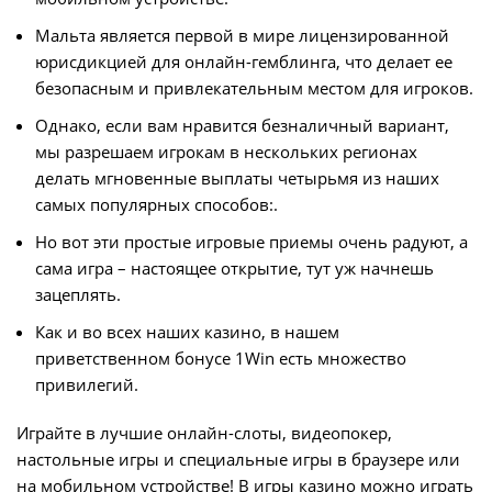
Мальта является первой в мире лицензированной
юрисдикцией для онлайн-гемблинга, что делает ее
безопасным и привлекательным местом для игроков.
Однако, если вам нравится безналичный вариант,
мы разрешаем игрокам в нескольких регионах
делать мгновенные выплаты четырьмя из наших
самых популярных способов:.
Но вот эти простые игровые приемы очень радуют, а
сама игра – настоящее открытие, тут уж начнешь
зацеплять.
Как и во всех наших казино, в нашем
приветственном бонусе 1Win есть множество
привилегий.
Играйте в лучшие онлайн-слоты, видеопокер,
настольные игры и специальные игры в браузере или
на мобильном устройстве! В игры казино можно играть