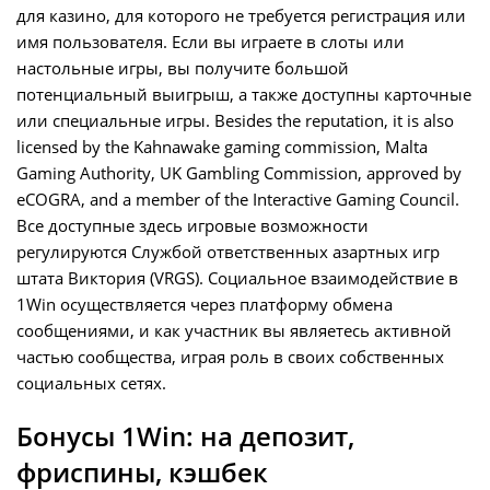
для казино, для которого не требуется регистрация или
имя пользователя. Если вы играете в слоты или
настольные игры, вы получите большой
потенциальный выигрыш, а также доступны карточные
или специальные игры. Besides the reputation, it is also
licensed by the Kahnawake gaming commission, Malta
Gaming Authority, UK Gambling Commission, approved by
eCOGRA, and a member of the Interactive Gaming Council.
Все доступные здесь игровые возможности
регулируются Службой ответственных азартных игр
штата Виктория (VRGS). Социальное взаимодействие в
1Win осуществляется через платформу обмена
сообщениями, и как участник вы являетесь активной
частью сообщества, играя роль в своих собственных
социальных сетях.
Бонусы 1Win: на депозит,
фриспины, кэшбек