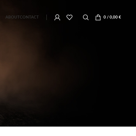
ABOUT
CONTACT
0
/
0,00
€