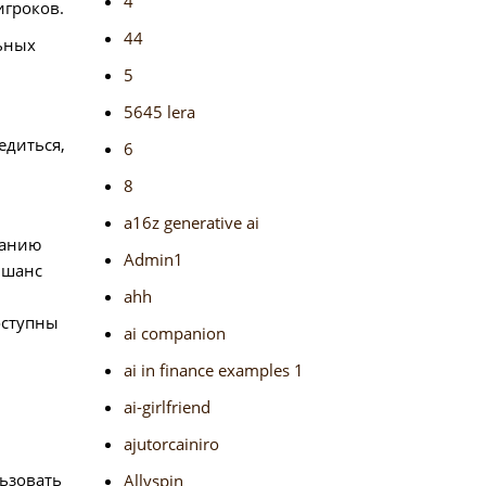
4
игроков.
44
льных
5
5645 lera
едиться,
6
8
a16z generative ai
манию
Admin1
 шанс
ahh
оступны
ai companion
ai in finance examples 1
ai-girlfriend
ajutorcainiro
льзовать
Allyspin