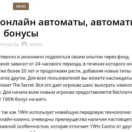
NEWS
е онлайн автоматы, автомат
бонусы
Posted by
Admin
тственно и анонимно поделиться своим опытом через фонд
енег зависит от 24-часового периода, в течение которого о
 более 20 лет и продолжаем расти, добавляя новые типы 
гое другое. Для всех пользователей вы можете наслаждать
мат The Secret. Все это дает игрокам шанс выиграть немног
. Для начала всем новым игрокам предоставляется бесплат
 100% бонус на матч.
 так как 1Win использует новейшую передовую технологию
нлайн-казино, очевидны преимущества наличия настоящег
ажной особенностью, которая отличает 1Win Casino от дру