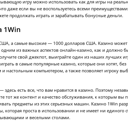
атывающую игру можно использовать как для игры на реаль
, что даже если вы не воспользуетесь всеми преимуществами
ожете продолжать играть и зарабатывать бонусные деньги.
а 1Win
США, а самые высокие — 1000 долларов США. Казино может
 одним из важных аспектов онлайн-казино, как и должно б
Получите свой джекпот, выиграйте один из наших лучших и
играть в самые популярные казино, которые они хотят, без
и настольным компьютером, а также позволяет игроку вы
— здесь есть все, что вам нравится в казино. Поэтому незав
ите тот же контент и качество обслуживания, к которым вы
кивать предметы из этих серьезных машин. Казино 1Win раз
 которая проста в использовании и не имеет ни единого с
тывающими и веселыми столами.