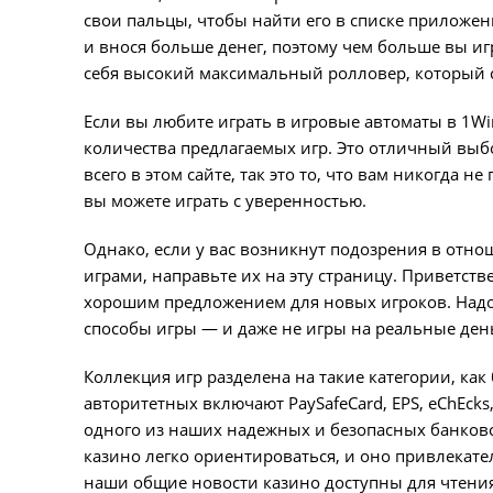
свои пальцы, чтобы найти его в списке приложе
и внося больше денег, поэтому чем больше вы иг
себя высокий максимальный ролловер, который с
Если вы любите играть в игровые автоматы в 1Win
количества предлагаемых игр. Это отличный выбор
всего в этом сайте, так это то, что вам никогда 
вы можете играть с уверенностью.
Однако, если у вас возникнут подозрения в отно
играми, направьте их на эту страницу. Приветств
хорошим предложением для новых игроков. Надое
способы игры — и даже не игры на реальные ден
Коллекция игр разделена на такие категории, как
авторитетных включают PaySafeCard, EPS, eChEcks
одного из наших надежных и безопасных банков
казино легко ориентироваться, и оно привлекате
наши общие новости казино доступны для чтения,