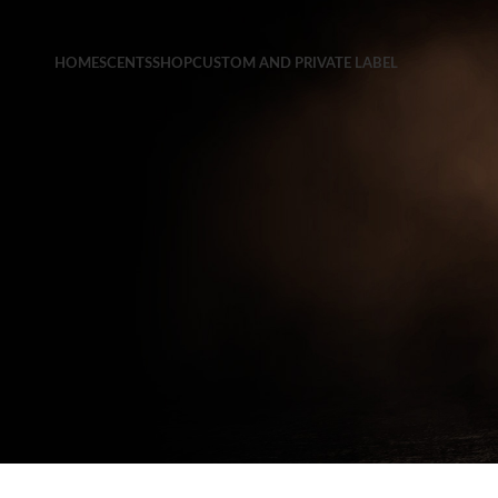
HOME
SCENTS
SHOP
CUSTOM AND PRIVATE LABEL