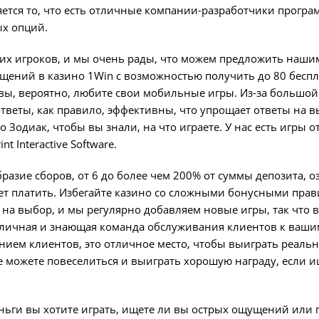
ется то, что есть отличные компании-разработчики програ
ых опций.
х игроков, и мы очень рады, что можем предложить наши
щений в казино 1Win с возможностью получить до 80 бесп
 вы, вероятно, любите свои мобильные игры. Из-за большой
тветы, как правило, эффективны, что упрощает ответы на 
Зодиак, чтобы вы знали, на что играете. У нас есть игры о
t Interactive Software.
разие сборов, от 6 до более чем 200% от суммы депозита, о
дет платить. Избегайте казино со сложными бонусными пра
р на выбор, и мы регулярно добавляем новые игры, так что 
 отличная и знающая команда обслуживания клиентов к ваши
нием клиентов, это отличное место, чтобы выиграть реаль
же можете повеселиться и выиграть хорошую награду, если 
еньги вы хотите играть, ищете ли вы острых ощущений или 