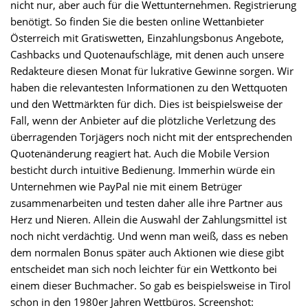
nicht nur, aber auch für die Wettunternehmen. Registrierung
benötigt. So finden Sie die besten online Wettanbieter
Österreich mit Gratiswetten, Einzahlungsbonus Angebote,
Cashbacks und Quotenaufschläge, mit denen auch unsere
Redakteure diesen Monat für lukrative Gewinne sorgen. Wir
haben die relevantesten Informationen zu den Wettquoten
und den Wettmärkten für dich. Dies ist beispielsweise der
Fall, wenn der Anbieter auf die plötzliche Verletzung des
überragenden Torjägers noch nicht mit der entsprechenden
Quotenänderung reagiert hat. Auch die Mobile Version
besticht durch intuitive Bedienung. Immerhin würde ein
Unternehmen wie PayPal nie mit einem Betrüger
zusammenarbeiten und testen daher alle ihre Partner aus
Herz und Nieren. Allein die Auswahl der Zahlungsmittel ist
noch nicht verdächtig. Und wenn man weiß, dass es neben
dem normalen Bonus später auch Aktionen wie diese gibt
entscheidet man sich noch leichter für ein Wettkonto bei
einem dieser Buchmacher. So gab es beispielsweise in Tirol
schon in den 1980er Jahren Wettbüros. Screenshot: