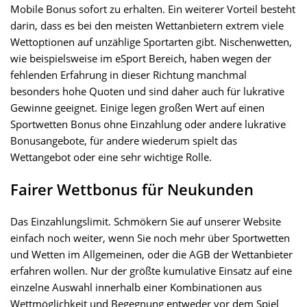
Mobile Bonus sofort zu erhalten. Ein weiterer Vorteil besteht
darin, dass es bei den meisten Wettanbietern extrem viele
Wettoptionen auf unzählige Sportarten gibt. Nischenwetten,
wie beispielsweise im eSport Bereich, haben wegen der
fehlenden Erfahrung in dieser Richtung manchmal
besonders hohe Quoten und sind daher auch für lukrative
Gewinne geeignet. Einige legen großen Wert auf einen
Sportwetten Bonus ohne Einzahlung oder andere lukrative
Bonusangebote, für andere wiederum spielt das
Wettangebot oder eine sehr wichtige Rolle.
Fairer Wettbonus für Neukunden
Das Einzahlungslimit. Schmökern Sie auf unserer Website
einfach noch weiter, wenn Sie noch mehr über Sportwetten
und Wetten im Allgemeinen, oder die AGB der Wettanbieter
erfahren wollen. Nur der größte kumulative Einsatz auf eine
einzelne Auswahl innerhalb einer Kombinationen aus
Wettmöglichkeit und Begegnung entweder vor dem Spiel