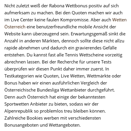
Nicht zuletzt weiß der Rabona Wettbonus positiv auf sich
aufmerksam zu machen. Bei den Quoten machen wir auch
im Live Center keine faulen Kompromisse. Aber auch
Wetten
Österreich
eine benutzerfreundliche mobile Ansicht der
Website kann überzeugend sein. Erwartungsgemäß sinkt die
Anzahl in anderen Märkten, dennoch sollte diese nicht allzu
rapide abnehmen und dadurch ein gravierendes Gefälle
entstehen. Du kannst fast alle Tennis Wettscheine vorzeitig
abrechnen lassen. Bei der Recherche für unsere Tests
überprüfen wir diesen Punkt daher immer zuerst. In
Testkategorien wie Quoten, Live Wetten, Wettmärkte oder
Bonus haben wir einen ausführlichen Vergleich der
Österreichische Bundesliga Wettanbieter durchgeführt.
Denn auch Österreich hat einige der bekanntesten
Sportwetten Anbieter zu bieten, sodass wir der
Alpenrepublik so problemlos treu bleiben können.
Zahlreiche Bookies werben mit verschiedensten
Bonusangeboten und Wettangeboten.