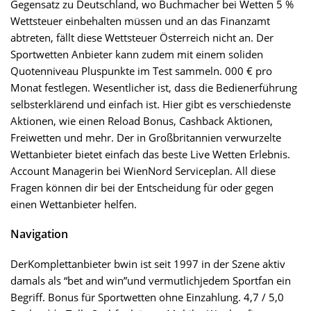
Gegensatz zu Deutschland, wo Buchmacher bei Wetten 5 %
Wettsteuer einbehalten müssen und an das Finanzamt
abtreten, fällt diese Wettsteuer Österreich nicht an. Der
Sportwetten Anbieter kann zudem mit einem soliden
Quotenniveau Pluspunkte im Test sammeln. 000 € pro
Monat festlegen. Wesentlicher ist, dass die Bedienerführung
selbsterklärend und einfach ist. Hier gibt es verschiedenste
Aktionen, wie einen Reload Bonus, Cashback Aktionen,
Freiwetten und mehr. Der in Großbritannien verwurzelte
Wettanbieter bietet einfach das beste Live Wetten Erlebnis.
Account Managerin bei WienNord Serviceplan. All diese
Fragen können dir bei der Entscheidung für oder gegen
einen Wettanbieter helfen.
Navigation
DerKomplettanbieter bwin ist seit 1997 in der Szene aktiv
damals als “bet and win”und vermutlichjedem Sportfan ein
Begriff. Bonus für Sportwetten ohne Einzahlung. 4,7 / 5,0