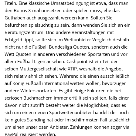
Titeln. Eine klassische Umsatzbedingung ist etwa, dass man
den Bonus X mal umsetzen oder spielen muss, ehe das
Guthaben auch ausgezahlt werden kann. Sollten Sie
befürchten spielsüchtig zu sein, dann wenden Sie sich an ein
Beratungszentrum. Und andere Veranstaltungen mit
Echtgeld tippt, sollte sich im Wettanbieter Vergleich deshalb
nicht nur die Fußball Bundesliga Quoten, sondern auch die
Wett Quoten in anderen verschiedenen Sportarten und vor
allem Fußball Ligen ansehen. Cashpoint ist ein Teil der
selben Muttergesellschaft wie XTiP, weshalb die Angebot
sich relativ ähnlich sehen. Während die einen ausschließlich
auf König Fußball international wetten wollen, bevorzugen
andere Wintersportarten. Es gibt einige Faktoren die bei
seriösen Buchmachern immer erfüllt sein sollten, falls einer
davon nicht zutrifft besteht weiter die Möglichkeit, dass es
sich um einen neuen Sportwettenanbieter handelt der noch
kein gutes Standing hat oder im schlimmsten Fall tatsächlich
um einen unseriösen Anbieter. Zahlungen können sogar via
PayPal realisiert werden.