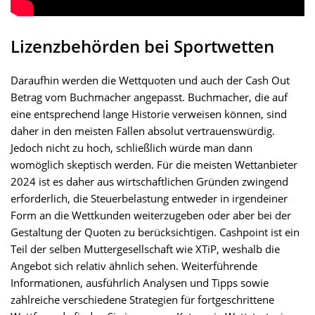
Lizenzbehörden bei Sportwetten
Daraufhin werden die Wettquoten und auch der Cash Out
Betrag vom Buchmacher angepasst. Buchmacher, die auf
eine entsprechend lange Historie verweisen können, sind
daher in den meisten Fällen absolut vertrauenswürdig.
Jedoch nicht zu hoch, schließlich würde man dann
womöglich skeptisch werden. Für die meisten Wettanbieter
2024 ist es daher aus wirtschaftlichen Gründen zwingend
erforderlich, die Steuerbelastung entweder in irgendeiner
Form an die Wettkunden weiterzugeben oder aber bei der
Gestaltung der Quoten zu berücksichtigen. Cashpoint ist ein
Teil der selben Muttergesellschaft wie XTiP, weshalb die
Angebot sich relativ ähnlich sehen. Weiterführende
Informationen, ausführlich Analysen und Tipps sowie
zahlreiche verschiedene Strategien für fortgeschrittene