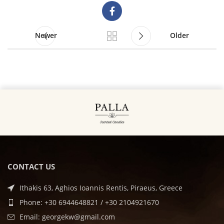
Newer
Older
CONTACT US
Ithakis 63, Aghios Ioannis Rentis, Piraeus, Greece
Phone: +30 6944648821 / +30 2104921670
Email: georgekw@gmail.com