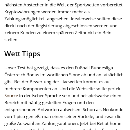
nächsten Abstecher in die Welt der Sportwetten vorbereitet.
Kryptowährungen werden immer mehr als
Zahlungsmöglichkeit angesehen. Idealerweise sollten diese
direkt nach der Registrierung abgeschlossen werden und
keinem Kunden zu einem späteren Zeitpunkt ein Bein
stellen.
Wett Tipps
Unser Test hat gezeigt, dass es den Fußball Bundesliga
Österreich Bonus im wörtlichen Sinne ab und an tatsächlich
gibt. Bei der Bewertung der Livewetten kommt es auf
mehrere Komponenten an. Und die Webseite sollte perfekt
Source
in deutscher Sprache sein und beispielsweise einen
Bereich mit häufig gestellten Fragen und den
entsprechenden Antworten aufweisen. Schon als Neukunde
von Tipico genießt man einen seiner Vorteile, und zwar die
große Auswahl an Zahlungsoptionen. Jetzt bei Bet at home