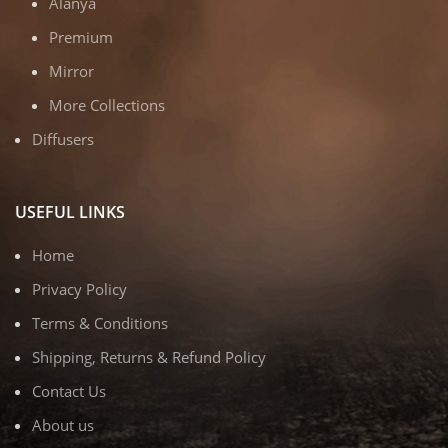
Alanya
Premium
Mirror
More Collections
Diffusers
USEFUL LINKS
Home
Privacy Policy
Terms & Conditions
Shipping, Returns & Refund Policy
Contact Us
About us