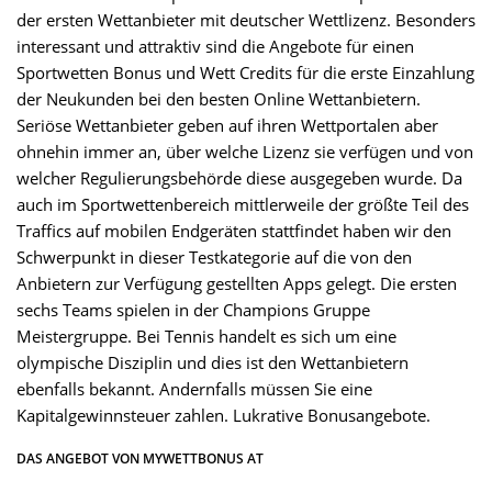
der ersten Wettanbieter mit deutscher Wettlizenz. Besonders
interessant und attraktiv sind die Angebote für einen
Sportwetten Bonus und Wett Credits für die erste Einzahlung
der Neukunden bei den besten Online Wettanbietern.
Seriöse Wettanbieter geben auf ihren Wettportalen aber
ohnehin immer an, über welche Lizenz sie verfügen und von
welcher Regulierungsbehörde diese ausgegeben wurde. Da
auch im Sportwettenbereich mittlerweile der größte Teil des
Traffics auf mobilen Endgeräten stattfindet haben wir den
Schwerpunkt in dieser Testkategorie auf die von den
Anbietern zur Verfügung gestellten Apps gelegt. Die ersten
sechs Teams spielen in der Champions Gruppe
Meistergruppe. Bei Tennis handelt es sich um eine
olympische Disziplin und dies ist den Wettanbietern
ebenfalls bekannt. Andernfalls müssen Sie eine
Kapitalgewinnsteuer zahlen. Lukrative Bonusangebote.
DAS ANGEBOT VON MYWETTBONUS AT