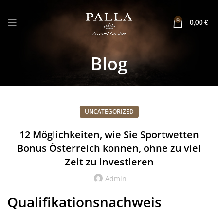
0
0,00
€
Blog
UNCATEGORIZED
12 Möglichkeiten, wie Sie Sportwetten
Bonus Österreich können, ohne zu viel
Zeit zu investieren
Admin
Qualifikationsnachweis