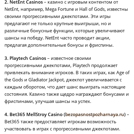
2. NetEnt Casinos
– казино с игровым контентом от
NetEnt, например, Mega Fortune и Hall of Gods, известны
своими прогрессивными джекпотами. Эти игры
предлагают не только крупные выигрыши, но и
различные бонусные функции, которые увеличивают
шансы на победу. NetEnt часто проводит акции,
предлагая дополнительные бонусы и фриспины.
3. Playtech Casinos
– известное своими
прогрессивными джекпотами, Playtech продолжает
привлекать внимание игроков. В таких играх, как Age of
the Gods и Gladiator Jackpot, джекпот увеличивается с
каждым оборотом, что дает шанс выиграть настоящие
состояния. Казино также щедро награждают бонусами и
фриспинами, улучшая шансы на успех.
4. Bet365 MellStroy Casino (
bezopasnostpozharnaya.ru
)
–
Bet365 также предоставляет игрокам возможность
участвовать в играх с прогрессивными джекпотами.