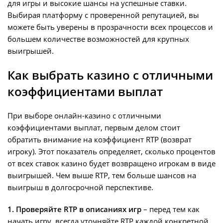
для игры и высокие шансы на успешные ставки.
Выбирая платформу с проверенной репутацией, вы
можете быть уверены в прозрачности всех процессов и
большем количестве возможностей для крупных
выигрышей.
Как выбрать казино с отличными
коэффициентами выплат
При выборе онлайн-казино с отличными
коэффициентами выплат, первым делом стоит
обратить внимание на коэффициент RTP (возврат
игроку). Этот показатель определяет, сколько процентов
от всех ставок казино будет возвращено игрокам в виде
выигрышей. Чем выше RTP, тем больше шансов на
выигрыш в долгосрочной перспективе.
1. Проверяйте RTP в описаниях игр
– перед тем как
начать игру, всегда уточняйте RTP каждой конкретной