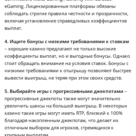
eGaming. Лицензированные платформы обязаны
соблюдать строгие правила честности и прозрачности,
включая установление справедливых коэффициентов
выплат.
4. Ищите бонусы с низкими требованиями к ставкам
– хорошие казино предлагают не только высокие
коэффициенты выплат, но и выгодные бонусы. Однако
стоит обращать внимание на условия ставок. Бонусы с
низкими требованиями к отыгрышу позволяют быстрее
вывести выигрыш, не теряя при этом своих средств.
5. Выбирайте игры с прогрессивными джекпотами
–
прогрессивные джекпоты также могут значительно
увеличить шансы на большой выигрыш. В некоторых
казино такие игры могут иметь RTP, близкий к 100%
благодаря накопленным джекпотам, что делает их
отличным выбором для игроков, стремящихся к
крупным выплатам.