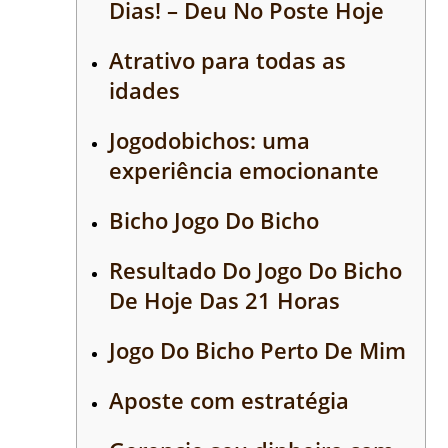
Dias! – Deu No Poste Hoje
Atrativo para todas as
idades
Jogodobichos: uma
experiência emocionante
Bicho Jogo Do Bicho
Resultado Do Jogo Do Bicho
De Hoje Das 21 Horas
Jogo Do Bicho Perto De Mim
Aposte com estratégia