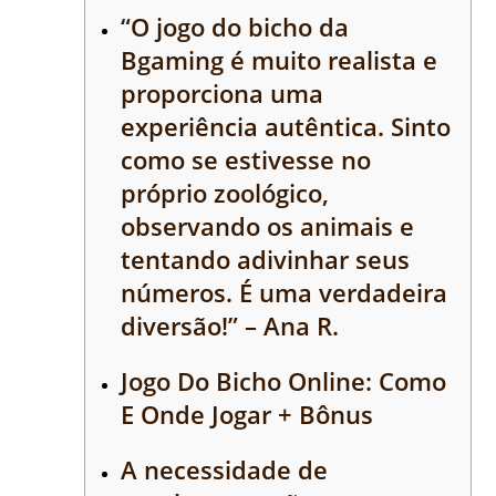
“O jogo do bicho da
Bgaming é muito realista e
proporciona uma
experiência autêntica. Sinto
como se estivesse no
próprio zoológico,
observando os animais e
tentando adivinhar seus
números. É uma verdadeira
diversão!” – Ana R.
Jogo Do Bicho Online: Como
E Onde Jogar + Bônus
A necessidade de