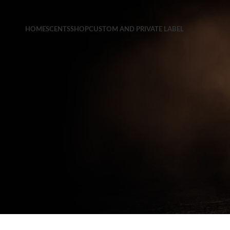
HOME
SCENTS
SHOP
CUSTOM AND PRIVATE LABEL