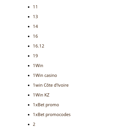
11
13
14
16
16.12
19
1Win
1Win casino
1win Côte d'Ivoire
1Win KZ
1xBet promo
1xBet promocodes
2