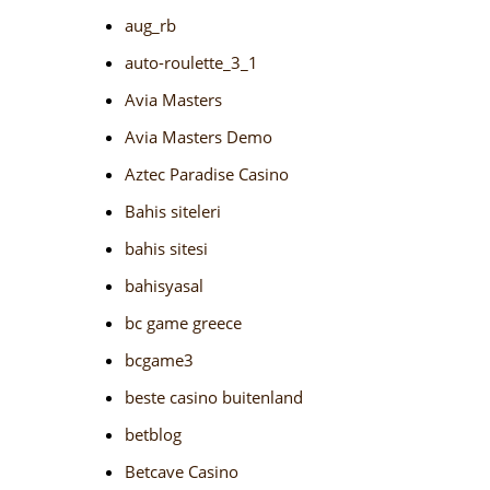
aug_rb
auto-roulette_3_1
Avia Masters
Avia Masters Demo
Aztec Paradise Casino
Bahis siteleri
bahis sitesi
bahisyasal
bc game greece
bcgame3
beste casino buitenland
betblog
Betcave Casino