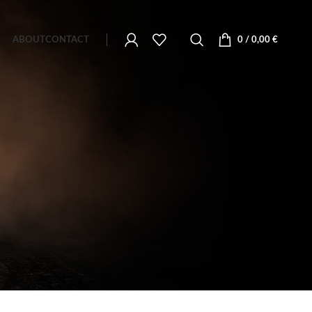
ABOUT
CONTACT
0
/
0,00
€