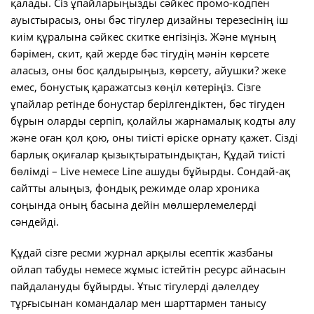
қалады. Сіз ұпайларыңызды сәйкес промо-кодпен
ауыстырасыз, оны бәс тігулер дизайны терезесінің іш
киім құралына сәйкес скитке енгізіңіз. Және мұның
бәрімен, скит, қай жерде бәс тігудің мәнін көрсете
аласыз, оны бос қалдырыңыз, көрсету, айушки? жеке
емес, бонустық қаражатсыз көңіл көтеріңіз. Сізге
ұпайлар ретінде бонустар берілгендіктен, бәс тігуден
бұрын оларды серпіп, қолайлы жарнамалық кодты алу
және оған қол қою, оны тиісті өріске орнату қажет. Сізді
барлық оқиғалар қызықтыратындықтан, Құдай тиісті
бөлімді – Live немесе Line ашуды бұйырды. Сондай-ақ
сайтты алыңыз, фондық режимде олар хроника
соңында оның басына дейін мөлшерлемелерді
сәндейді.
Құдай сізге ресми журнал арқылы есептік жазбаны
ойлап табуды немесе жұмыс істейтін ресурс айнасын
пайдалануды бұйырды. Ұтыс тігулерді дәлелдеу
тұрғысынан командалар мен шарттармен танысу