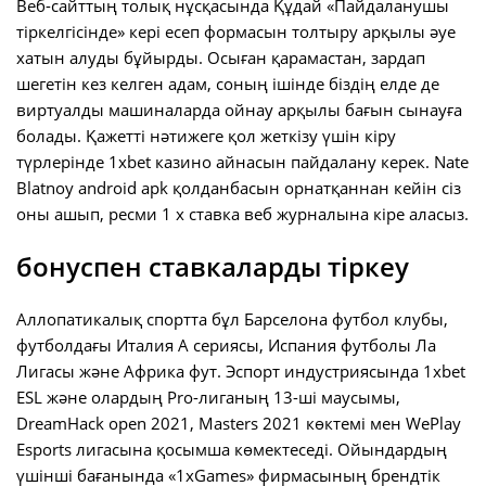
Веб-сайттың толық нұсқасында Құдай «Пайдаланушы
тіркелгісінде» кері есеп формасын толтыру арқылы әуе
хатын алуды бұйырды. Осыған қарамастан, зардап
шегетін кез келген адам, соның ішінде біздің елде де
виртуалды машиналарда ойнау арқылы бағын сынауға
болады. Қажетті нәтижеге қол жеткізу үшін кіру
түрлерінде 1xbet казино айнасын пайдалану керек. Nate
Blatnoy android apk қолданбасын орнатқаннан кейін сіз
оны ашып, ресми 1 x ставка веб журналына кіре аласыз.
бонуспен ставкаларды тіркеу
Аллопатикалық спортта бұл Барселона футбол клубы,
футболдағы Италия А сериясы, Испания футболы Ла
Лигасы және Африка фут. Эспорт индустриясында 1xbet
ESL және олардың Pro-лиганың 13-ші маусымы,
DreamHack open 2021, Masters 2021 көктемі мен WePlay
Esports лигасына қосымша көмектеседі. Ойындардың
үшінші бағанында «1xGames» фирмасының брендтік