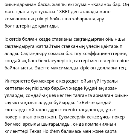
ойындарынан басқа, жалпы екі жұма – «Казино» бар. Оң
жағындағы түпнұсқасы 1XBET деп аталады және
компанияның пікірі бойынша хабарландыру
бөлгіштерін де қамтиды.
Іс сәтсіз болған кезде ставканы сақтандырған ойыншы
сақтандыруға жатпайтын ставканың үлесін қайтарып
алады. Сақтандыру сомасы бәс тігу коэффициенттеріне,
сондай-ақ баға белгілеулерінің сәттері мен өзгерістеріне
байланысты. Әдетте максималды кіріс он долларға тең.
Интернетте букмекерлік кеңседегі ойын үйі туралы
көптеген оң пікірлер бар.Бұл жерде Құдай ең арзан
ұяларды, сондай-ақ кез келген талғамға арналған ойын-
сауықты қазып алуды бұйырды. 1xBet-те қандай
слоттарды ойнаған дұрыс екенін таңдағанда, ұтыс
покерін атап өткен жөн. Букмекерлік кеңсе ұясы покер
бөлмесі арқылы шығарылады, онда компанияның
клиенттері Texas Hold’em баламасымен және карта