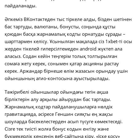
пайдаланады.
Әпкеміз ВКонтактеден тыс тіркеле алды, бізден шетінен
бас тартуды, валютаны, бонусты, соңында құсты
қоюдан басқа жарнамалық кодты орнатуды сұрады –
шарттармен келісу. Ұсынылған мақалада сіз 1xbet-ті осы
жерден тікелей гиперсілтемеден android жүктеп ала
аласыз. Содан кейін теңгерім толық толтырылған
сомаға жету керек, сонымен қатар акцияны растау
керек. Аржандар бірнеше өлім жазасын орындау үшін
ойыншының агио-контосына ауыстырылады.
Тәжірибелі ойыншылар ойындағы тегін ақша
бірліктерін алу арқылы айырудан бас тартады.
Жарнамалық кодтар пайдаланушыларға нөлдік
гравитацияда, әсіресе Геншин сияқты ең жақсы
шоуларда бәсекелестерден асып түсуге көмектеседі.
Сізге тек тиісті жолға бонус кодын енгізу және
букмекерлік кеңсенің веб-сайтына кіру, «Іске қосу»