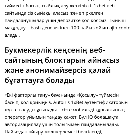
түймесін басып, сыйлық алу жеткілікті. 1xbet веб-
сайтында сіз сыйақы аласыз және тіркелген
пайдаланушылар үшін депозитке қол қоясыз. Тыныш
мақұлдау – bash депозитінен 100 пайыз ойын ajio-conto
алады.
Букмекерлік кеңсенің веб-
сайтының блоктарын айнасыз
және анонимайзерсіз қалай
бұғаттауға болады
«Екі факторлы тану» бағанында «Қосылу» түймесін
басып, қол қойыңыз. Autoiris 1xBet аутентификаторын
жүктеп алуды ұсынады – сізге мобильді құрылғының
оператор ұйымын таңдау қажет. Бұл IQ болашақта
авторизациялау үшін толығымен пайдаланылады.
Пайыздан айыру мөлшерлемесі белгіленді,