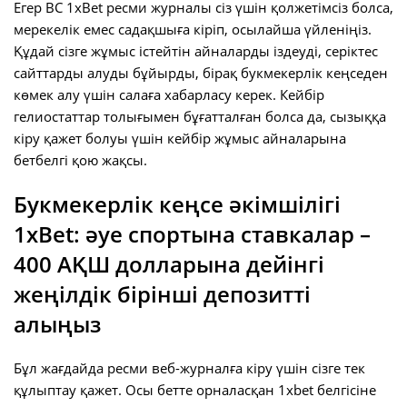
Егер BC 1xBet ресми журналы сіз үшін қолжетімсіз болса,
мерекелік емес садақшыға кіріп, осылайша үйленіңіз.
Құдай сізге жұмыс істейтін айналарды іздеуді, серіктес
сайттарды алуды бұйырды, бірақ букмекерлік кеңседен
көмек алу үшін салаға хабарласу керек. Кейбір
гелиостаттар толығымен бұғатталған болса да, сызыққа
кіру қажет болуы үшін кейбір жұмыс айналарына
бетбелгі қою жақсы.
Букмекерлік кеңсе әкімшілігі
1xBet: әуе спортына ставкалар –
400 АҚШ долларына дейінгі
жеңілдік бірінші депозитті
алыңыз
Бұл жағдайда ресми веб-журналға кіру үшін сізге тек
құлыптау қажет. Осы бетте орналасқан 1xbet белгісіне