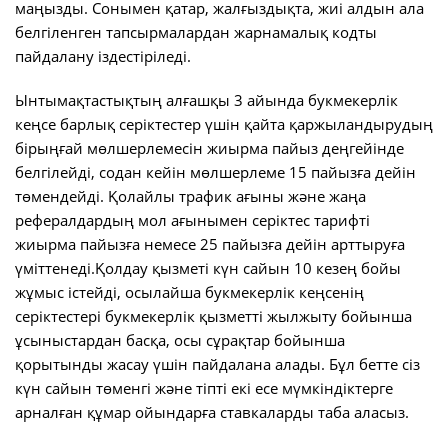
маңызды. Сонымен қатар, жалғыздықта, жиі алдын ала
белгіленген тапсырмалардан жарнамалық кодты
пайдалану іздестіріледі.
Ынтымақтастықтың алғашқы 3 айында букмекерлік
кеңсе барлық серіктестер үшін қайта қаржыландырудың
бірыңғай мөлшерлемесін жиырма пайыз деңгейінде
белгілейді, содан кейін мөлшерлеме 15 пайызға дейін
төмендейді. Қолайлы трафик ағыны және жаңа
рефералдардың мол ағынымен серіктес тарифті
жиырма пайызға немесе 25 пайызға дейін арттыруға
үміттенеді.Қолдау қызметі күн сайын 10 кезең бойы
жұмыс істейді, осылайша букмекерлік кеңсенің
серіктестері букмекерлік қызметті жылжыту бойынша
ұсыныстардан басқа, осы сұрақтар бойынша
қорытынды жасау үшін пайдалана алады. Бұл бетте сіз
күн сайын төменгі және тіпті екі есе мүмкіндіктерге
арналған құмар ойындарға ставкаларды таба аласыз.