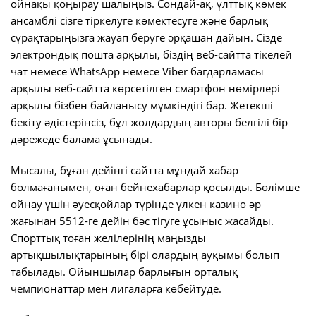
ойнақы қоңырау шалыңыз. Сондай-ақ, ұлттық көмек
ансамблі сізге тіркелуге көмектесуге және барлық
сұрақтарыңызға жауап беруге әрқашан дайын. Сізде
электрондық пошта арқылы, біздің веб-сайтта тікелей
чат немесе WhatsApp немесе Viber бағдарламасы
арқылы веб-сайтта көрсетілген смартфон нөмірлері
арқылы бізбен байланысу мүмкіндігі бар. Жетекші
бекіту әдістерінсіз, бұл жолдардың авторы белгілі бір
дәрежеде балама ұсынады.
Мысалы, бұған дейінгі сайтта мұндай хабар
болмағанымен, оған бейнехабарлар қосылды. Бөлімше
ойнау үшін әуесқойлар түрінде үлкен казино әр
жағынан 5512-ге дейін бәс тігуге ұсыныс жасайды.
Спорттық тоған желілерінің маңызды
артықшылықтарының бірі олардың ауқымы болып
табылады. Ойыншылар барлығын орталық
чемпионаттар мен лигаларға көбейтуде.