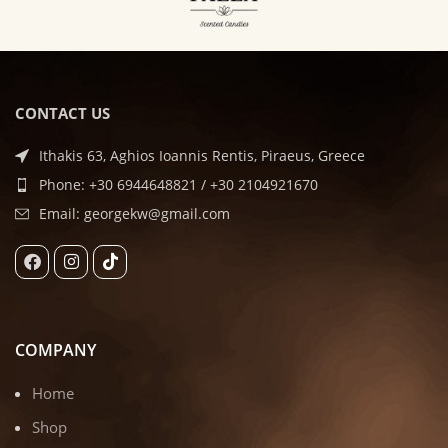
CONTACT US
Ithakis 63, Aghios Ioannis Rentis, Piraeus, Greece
Phone: +30 6944648821 / +30 2104921670
Email: georgekw@gmail.com
COMPANY
Home
Shop