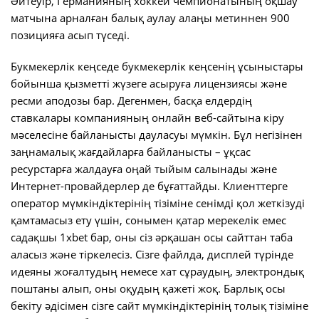
Әйтеуір, Германияның хоккей чемпионатының оқшау
матчына арналған балық аулау алаңы метиннен 900
позицияға асып түседі.
Букмекерлік кеңседе букмекерлік кеңсенің ұсыныстары
бойынша қызметті жүзеге асыруға лицензиясы және
ресми аподозы бар. Дегенмен, басқа елдердің
ставкалары компанияның онлайн веб-сайтына кіру
мәселесіне байланысты дауласуы мүмкін. Бұл негізінен
заңнамалық жағдайларға байланысты – ұқсас
ресурстарға жалдауға оңай тыйым салынады және
Интернет-провайдерлер де бұғаттайды. Клиенттерге
оператор мүмкіндіктерінің тізіміне сенімді қол жеткізуді
қамтамасыз ету үшін, сонымен қатар мерекелік емес
садақшы 1xbet бар, оны сіз әрқашан осы сайттан таба
аласыз және тіркелесіз. Сізге файлда, дисплей түрінде
идеяны жоғалтудың немесе хат сұраудың, электрондық
поштаны алып, оны оқудың қажеті жоқ. Барлық осы
бекіту әдісімен сізге сайт мүмкіндіктерінің толық тізіміне